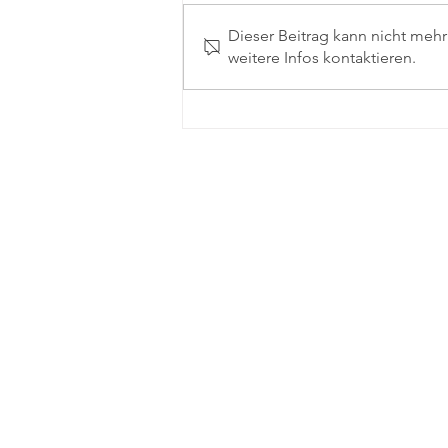
Dieser Beitrag kann nicht meh
weitere Infos kontaktieren.
FWI Antrag: Sperrung des
Bruchwegs für den
motorisierten
Durchgangsverkehr