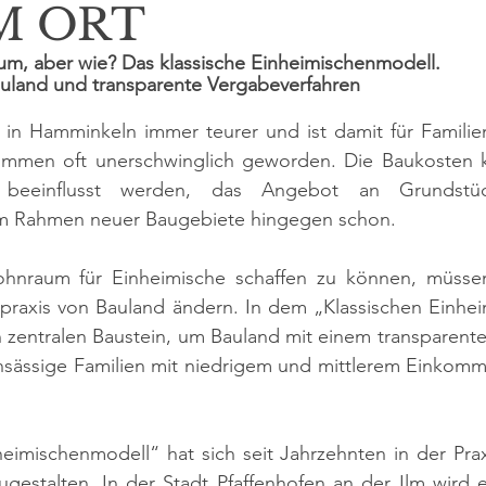
M ORT
m, aber wie? Das klassische Einheimischenmodell.
auland und transparente Vergabeverfahren
n Hamminkeln immer teurer und ist damit für Familien
ommen oft unerschwinglich geworden. Die Baukosten 
 beeinflusst werden, das Angebot an Grundstü
im Rahmen neuer Baugebiete hingegen schon.
nraum für Einheimische schaffen zu können, müssen 
axis von Bauland ändern. In dem „Klassischen Einhei
 zentralen Baustein, um Bauland mit einem transparente
ansässige Familien mit niedrigem und mittlerem Einkomm
heimischenmodell“ hat sich seit Jahrzehnten in der Pra
zugestalten. In der Stadt Pfaffenhofen an der Ilm wird e