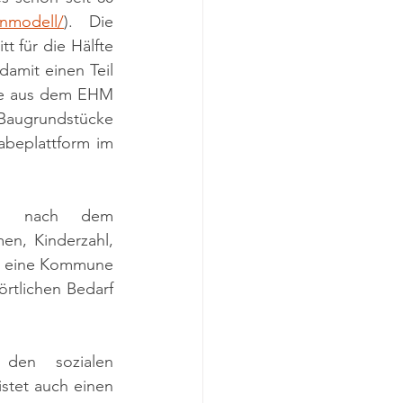
enmodell/
). Die 
für die Hälfte 
amit einen Teil 
e aus dem EHM 
Baugrundstücke 
beplattform im 
m nach dem 
en, Kinderzahl, 
n eine Kommune 
tlichen Bedarf 
den sozialen 
tet auch einen 