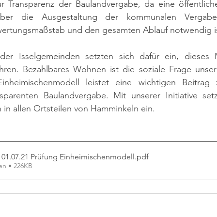
ur Transparenz der Baulandvergabe, da eine öffentlich
über die Ausgestaltung der kommunalen Vergaberic
wertungsmaßstab und den gesamten Ablauf notwendig is
der Isselgemeinden setzten sich dafür ein, dieses 
ren. Bezahlbares Wohnen ist die soziale Frage unserer
nheimischenmodell leistet eine wichtigen Beitrag z
parenten Baulandvergabe. Mit unserer Initiative setz
in allen Ortsteilen von Hamminkeln ein. 
 01.07.21 Prüfung Einheimischenmodell
.pdf
en • 226KB