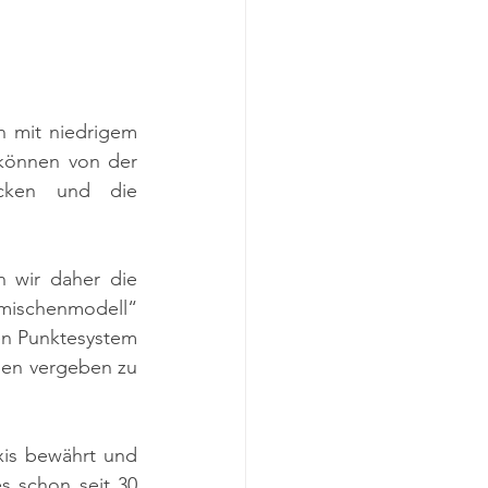
 mit niedrigem 
können von der 
cken und die 
wir daher die 
mischenmodell“ 
n Punktesystem 
en vergeben zu 
xis bewährt und 
s schon seit 30 