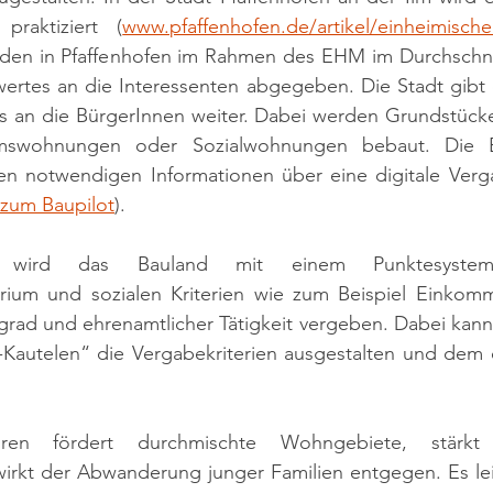
praktiziert (
www.pfaffenhofen.de/artikel/einheimisch
en in Pfaffenhofen im Rahmen des EHM im Durchschnitt 
ertes an die Interessenten abgegeben. Die Stadt gibt d
 an die BürgerInnen weiter. 
Dabei werden Grundstück
umswohnungen oder Sozialwohnungen bebaut. 
Die 
en notwendigen Informationen über eine digitale Verga
zum Baupilot
).
ird das Bauland mit einem Punktesyste
terium und sozialen Kriterien wie zum Beispiel Einkomm
grad und ehrenamtlicher Tätigkeit vergeben. Dabei kan
autelen“ die Vergabekriterien ausgestalten und dem ör
hren fördert durchmischte Wohngebiete, stärkt 
rkt der Abwanderung junger Familien entgegen. Es leis