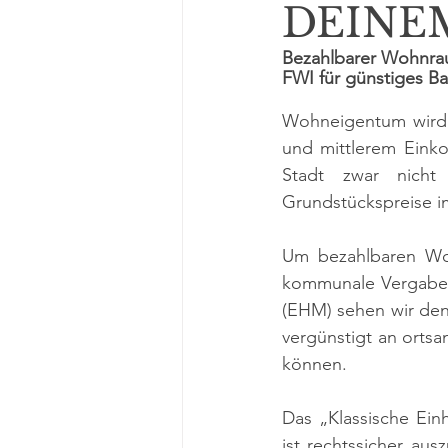
DEINE
Bezahlbarer Wohnrau
FWI für günstiges B
Wohneigentum wird i
und mittlerem Eink
Stadt zwar nicht
Grundstückspreise 
Um bezahlbaren Woh
kommunale Vergabepr
(EHM) sehen wir den
vergünstigt an orts
können. 
Das „Klassische Ein
ist rechtssicher aus