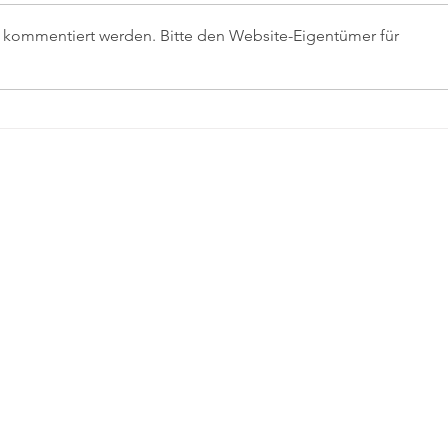
r kommentiert werden. Bitte den Website-Eigentümer für
Beteiligungsveranstaltung
Ham
zur Planung der
– G
Rathausumgebung
unse