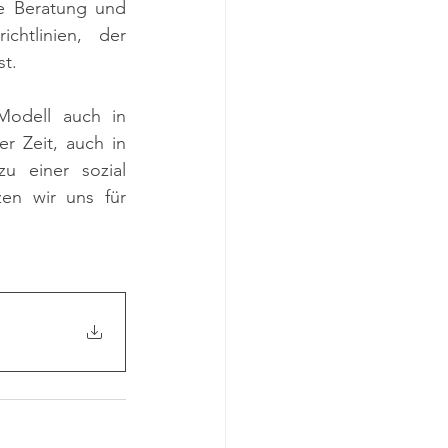
e Beratung und 
htlinien, der 
t.
Modell auch in 
 Zeit, auch in 
u einer sozial 
en wir uns für 